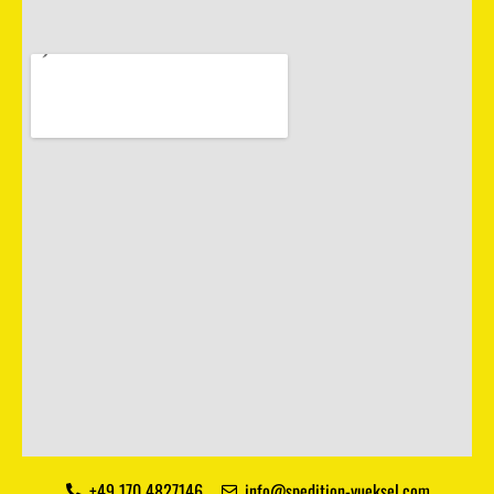
+49 170 4827146
info@spedition-yueksel.com